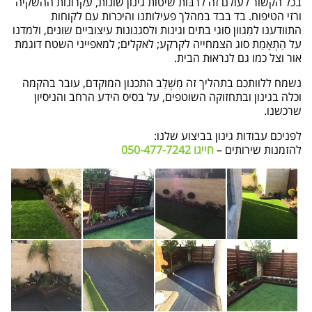
בכל הקשור לעולם זה לרבּות שיטות גינון שונות, עקרונות ההשקיה
ורזי הטיפוח. בד בבד במהלך פעילותנו והיכרות עם לקוחות
התוודענו למִגוון סוגי בתים וגינות ולסגנונות עיצוביים שונים, ולמדנו
על הַתְאָמַת סוג הצמחייה לקרקע; לאקלים; למאפייני השטח דוגמת
אור וצל כמו גם לנראוּת הבית.
נשמח ללוותכם בתהליך זה מִשְּׁלַב התכנון המוקדם, עובר בהקמה
וכלה בגינון ובתחזוקה השוטפים, על בסיס הידע הרחב והניסיון
שרכשנו.
לפניכם עבודות גינון בביצוע שלנו:
להזמנות שירותים –
חייגו 050-477-7242