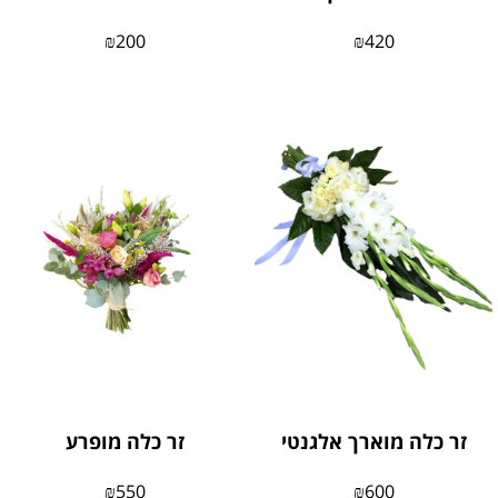
₪
200
₪
420
זר כלה מוארך אלגנטי
זר כלה מופרע
₪
550
₪
600