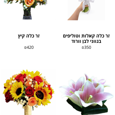
זר כלה קאלות וטוליפים
זר כלה קיץ
בגווני לבן וורוד
₪
420
₪
350