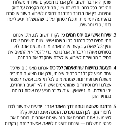
שזמן הוא דבר חשוב, ולכן אנחנו מספקים שירותי משלוח
מהירים בכל רחבי מבשרת ציון, תמיד עם הקפדה על דיוק
וזמינות. בין אם מדובר בהזמנה דחופה לאירוע חשוב או סתם
בהפתעה יומיומית, תוכלו לסמוך עלינו שהמשלוח יגיע ליעדו
בזמן, טרי ומרשים.
שירות אישי עם יחס חמים
כל לקוח חשוב לנו, ולכן אנחנו
מתייחסים לכל הזמנה כמו משהו אישי. צוות השירות שלנו
זמין לכל שאלה, בקשה או התאמה מיוחדת. אם אתם לא
בטוחים איזה זר לבחור, אנחנו כאן כדי להמליץ ולהתאים את
הסידור המושלם לאירוע או לאדם שמקבל את המתנה.
הצעות גמישות שמתאימות לכל כיס
אנחנו מאמינים שלכל
אחד מגיע לקבל זר פרחים איכותי, ולכן אנו מציעים מחירים
משתלמים ופתרונות שמתאימים לכל תקציב. אפשר למצוא
אצלנו זרים וסידורים שמותאמים אישית לאירועים מיוחדים,
ימי הולדת, ימי נישואין, ועוד. כל זר מגיע עם איכות גבוהה
במחיר הוגן.
הזמנה פשוטה ונוחה דרך האתר
אנחנו יודעים שחשוב לכם
לחסוך זמן, ולכן הכנו מערכת הזמנה אינטרנטית קלה
לשימוש. אתם בוחרים את הזר שאתם אוהבים, בוחרים את
פרטי המשלוח — ואנחנו דואגים לשאר. אפשר להזמין בקלות