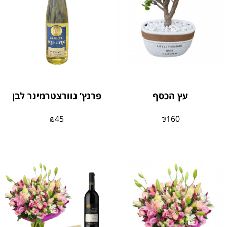
עץ הכסף
פרנץ’ גוורצטרמינר לבן
₪
45
₪
160