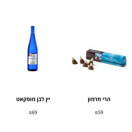
הרי חרמון
יין לבן מוסקאט
₪
69
₪
59