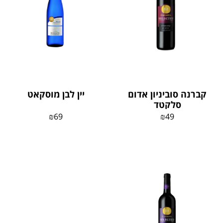
קברנה סוביניון אדום
יין לבן מוסקאט
סלקטד
₪
69
₪
49