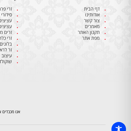
דף הבית
זרי פר
אודותינו
סידורי 
צור קשר
עציצים
מאמרים
עציצים
תקנון האתר
זרים מ
מפת אתר
זרי כלה
בלונים
זר לרא
עיצוב 
שוקולד
אנו מכבדים א