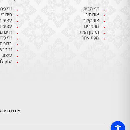
דף הבית
זרי פר
אודותינו
סידורי 
צור קשר
עציצים
מאמרים
עציצים
תקנון האתר
זרים מ
מפת אתר
זרי כלה
בלונים
זר לרא
עיצוב 
שוקולד
אנו מכבדים א