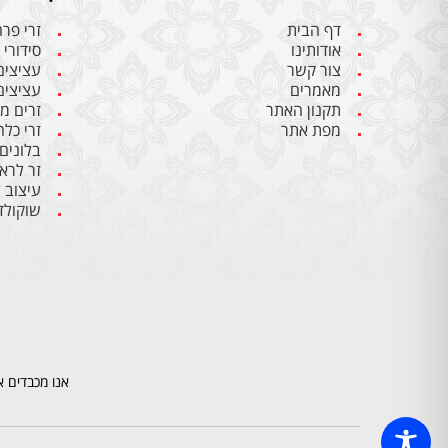
דף הבית
זרי פר
אודותינו
סידורי 
צור קשר
עציצים
מאמרים
עציצים
תקנון האתר
זרים מ
מפת אתר
זרי כלה
בלונים
זר לרא
עיצוב 
שוקולד
אנו מכבדים א