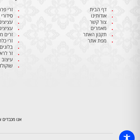
דף הבית
זרי פר
אודותינו
סידורי 
צור קשר
עציצים
מאמרים
עציצים
תקנון האתר
זרים מ
מפת אתר
זרי כלה
בלונים
זר לרא
עיצוב 
שוקולד
אנו מכבדים א