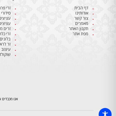
דף הבית
זרי פר
אודותינו
סידורי 
צור קשר
עציצים
מאמרים
עציצים
תקנון האתר
זרים מ
מפת אתר
זרי כלה
בלונים
זר לרא
עיצוב 
שוקולד
אנו מכבדים א