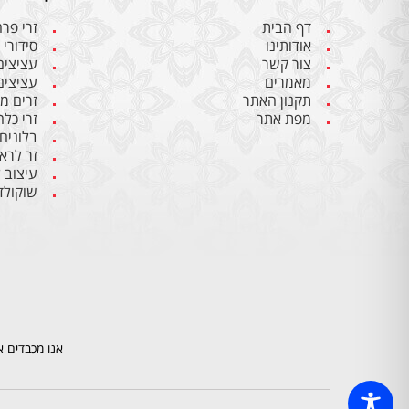
דף הבית
זרי פר
אודותינו
סידורי 
צור קשר
עציצים
מאמרים
עציצים
תקנון האתר
זרים מ
מפת אתר
זרי כלה
בלונים
זר לרא
עיצוב 
שוקולד
אנו מכבדים א