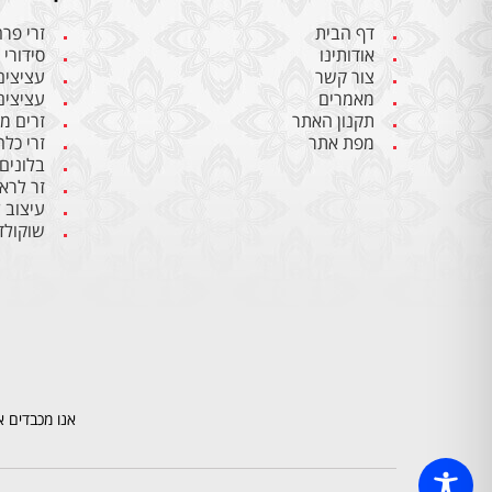
דף הבית
זרי פר
אודותינו
סידורי 
צור קשר
עציצים
מאמרים
עציצים
תקנון האתר
זרים מ
מפת אתר
זרי כלה
בלונים
זר לרא
עיצוב 
שוקולד
אנו מכבדים א