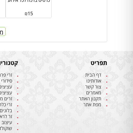
כרטיס ברכה לכל אירוע
₪
15
מח
תפריט
קטגוריו
דף הבית
זרי פר
אודותינו
סידורי 
צור קשר
עציצים
מאמרים
עציצים
תקנון האתר
זרים מ
מפת אתר
זרי כלה
בלונים
זר לרא
עיצוב 
שוקולד