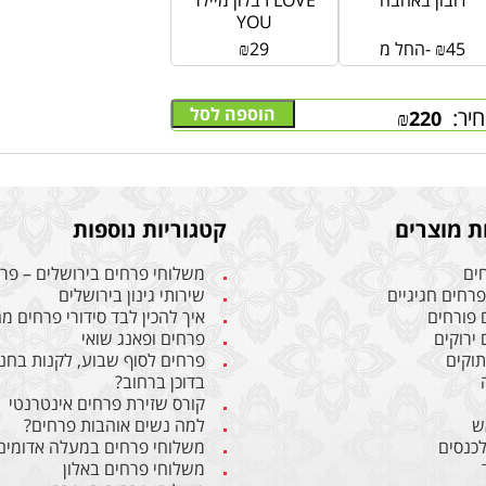
דובון באהבה
בלון מיילר I LOVE
YOU
45
₪
החל מ-
29
₪
הוספה לסל
יר:
₪
220
ת מוצרים
קטגוריות נוספות
חים
משלוחי פרחים בירושלים – פרח
פרחים חגיגיים
שירותי גינון בירושלים
 פורחים
איך להכין לבד סידורי פרחים 
 ירוקים
פרחים ופאנג שואי
תוקים
פרחים לסוף שבוע, לקנות בחנו
בדוכן ברחוב?
קורס שזירת פרחים אינטרנטי
ש
למה נשים אוהבות פרחים?
לכנסים
משלוחי פרחים במעלה אדומים
משלוחי פרחים באלון