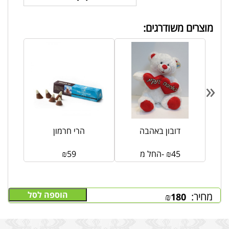
מוצרים משודרגים:
«
דובון באהבה
הרי חרמון
45
₪
החל מ-
59
₪
הוספה לסל
מחיר:
₪
180